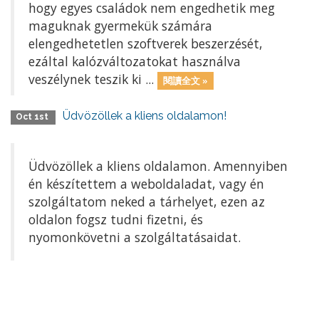
hogy egyes családok nem engedhetik meg
maguknak gyermekük számára
elengedhetetlen szoftverek beszerzését,
ezáltal kalózváltozatokat használva
veszélynek teszik ki ...
閱讀全文 »
Üdvözöllek a kliens oldalamon!
Oct 1st
Üdvözöllek a kliens oldalamon. Amennyiben
én készítettem a weboldaladat, vagy én
szolgáltatom neked a tárhelyet, ezen az
oldalon fogsz tudni fizetni, és
nyomonkövetni a szolgáltatásaidat.