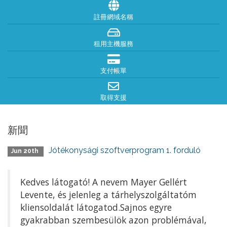
註冊網域名稱
租用主機服務
支付帳單
取得支援
新聞
Jótékonysági szoftverprogram 1. forduló
Jun 20th
Kedves látogató! A nevem Mayer Gellért
Levente, és jelenleg a tárhelyszolgáltatóm
kliensoldalát látogatod.Sajnos egyre
gyakrabban szembesülök azon problémával,