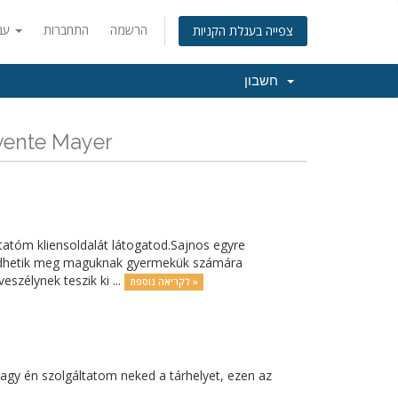
הרשמה
התחברות
עברית
צפייה בעגלת הקניות
חשבון
כל החדשות והעדכונים  Levente Mayer
tatóm kliensoldalát látogatod.Sajnos egyre
edhetik meg maguknak gyermekük számára
szélynek teszik ki ...
לקריאה נוספת »
agy én szolgáltatom neked a tárhelyet, ezen az