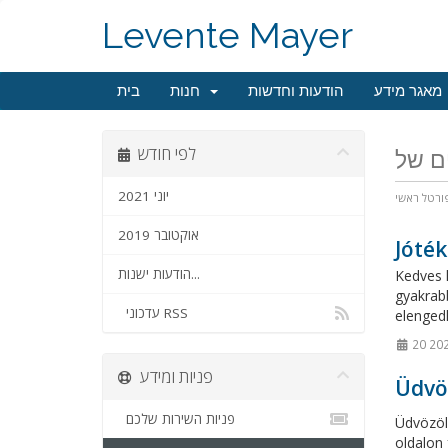
Levente Mayer
מאגר מידע
הודעות וחדשות
חנות
בית
לפי חודש
יוני 2021
ורטל ראשי
אוקטובר 2019
Jóték
הודעות ישנות...
Kedves l
gyakrab
עדכוני RSS
elengedh
פניות ומידע
Üdvöz
פניות השירות שלכם
Üdvözöl
oldalon 