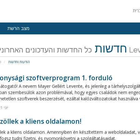
מצב הרשת
חדשות
האחרונים של
הודעות וחדשות
פ
onysági szoftverprogram 1. forduló
átogató! A nevem Mayer Gellért Levente, és jelenleg a tárhelyszolgál
ban szembesülök azon problémával, hogy egyes családok nem eng
etetlen szoftverek beszerzését, ezáltal kalózváltozatokat használva ve
20 יוני 2021
öllek a kliens oldalamon!
lek a kliens oldalamon. Amennyiben én készítettem a weboldaladat, v
fogsz tudni fizetni, és nyomonkövetni a szolgáltatásaidat.