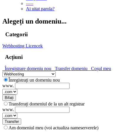
-----
Ai uitat parola?
Alegeți un domeniu...
Categorii
Webhosting
Licencek
Acțiuni
Înregistrare domeniu nou
Transfer domeniu
Coșul meu
Înregistrați un domeniu nou
www.
Bifați
Transferați domeniul de la un alt registrar
www.
Transfer
Am domeniul meu (voi actualiza nameserverele)