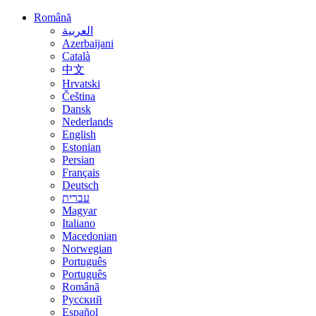
Română
العربية
Azerbaijani
Català
中文
Hrvatski
Čeština
Dansk
Nederlands
English
Estonian
Persian
Français
Deutsch
עברית
Magyar
Italiano
Macedonian
Norwegian
Português
Português
Română
Русский
Español