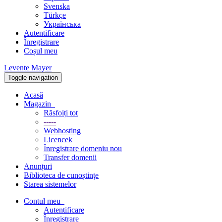
Svenska
Türkçe
Українська
Autentificare
Înregistrare
Coșul meu
Levente Mayer
Toggle navigation
Acasă
Magazin
Răsfoiți tot
-----
Webhosting
Licencek
Înregistrare domeniu nou
Transfer domenii
Anunțuri
Biblioteca de cunoștințe
Starea sistemelor
Contul meu
Autentificare
Înregistrare