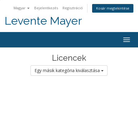
Magyar
Bejelentkezés
Regisztráció
Kosár megtekintése
Levente Mayer
Togg
navig
Licencek
Egy másik kategória kiválasztása