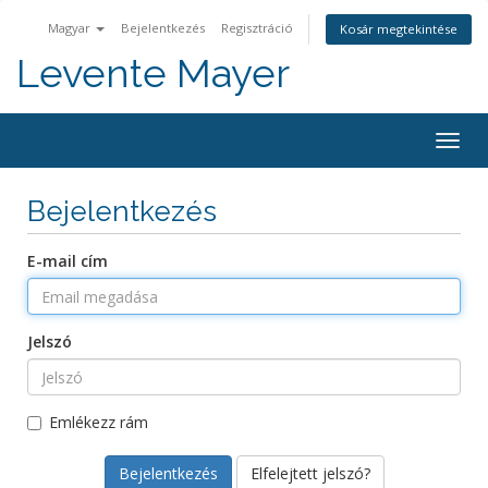
Magyar
Bejelentkezés
Regisztráció
Kosár megtekintése
Levente Mayer
Togg
navig
Bejelentkezés
E-mail cím
Jelszó
Emlékezz rám
Elfelejtett jelszó?