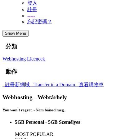
登入
註冊
-----
忘記密碼？
Show Menu
分類
Webhosting
Licencek
動作
註冊新網域
Transfer in a Domain
查看購物車
Webhosting - Webtárhely
You won't regret. - Nem bánod meg.
5GB Personal - 5GB Személyes
MOST POPULAR