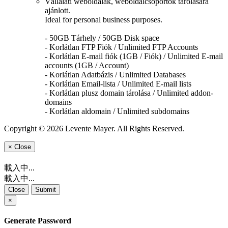
Vállalati weboldalak, weboldalcsoportok tárolására
ajánlott.
Ideal for personal business purposes.
- 50GB Tárhely / 50GB Disk space
- Korlátlan FTP Fiók / Unlimited FTP Accounts
- Korlátlan E-mail fiók (1GB / Fiók) / Unlimited E-mail
accounts (1GB / Account)
- Korlátlan Adatbázis / Unlimited Databases
- Korlátlan Email-lista / Unlimited E-mail lists
- Korlátlan plusz domain tárolása / Unlimited addon-
domains
- Korlátlan aldomain / Unlimited subdomains
Copyright © 2026 Levente Mayer. All Rights Reserved.
×
Close
載入中...
載入中...
Close
Submit
×
Generate Password