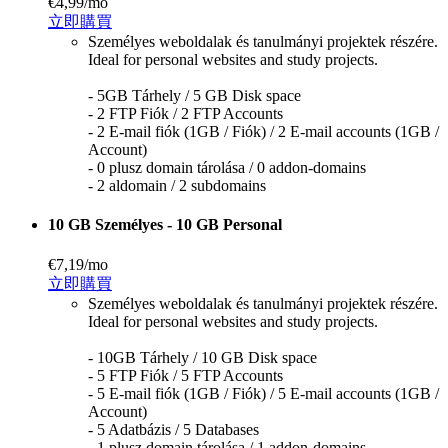
€4,99
/mo
立即購買
Személyes weboldalak és tanulmányi projektek részére.
Ideal for personal websites and study projects.
- 5GB Tárhely / 5 GB Disk space
- 2 FTP Fiók / 2 FTP Accounts
- 2 E-mail fiók (1GB / Fiók) / 2 E-mail accounts (1GB /
Account)
- 0 plusz domain tárolása / 0 addon-domains
- 2 aldomain / 2 subdomains
10 GB Személyes - 10 GB Personal
€7,19
/mo
立即購買
Személyes weboldalak és tanulmányi projektek részére.
Ideal for personal websites and study projects.
- 10GB Tárhely / 10 GB Disk space
- 5 FTP Fiók / 5 FTP Accounts
- 5 E-mail fiók (1GB / Fiók) / 5 E-mail accounts (1GB /
Account)
- 5 Adatbázis / 5 Databases
- 1 plusz domain tárolása / 1 addon-domains