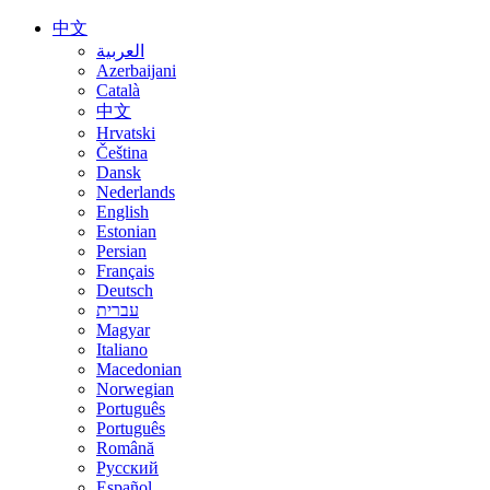
中文
العربية
Azerbaijani
Català
中文
Hrvatski
Čeština
Dansk
Nederlands
English
Estonian
Persian
Français
Deutsch
עברית
Magyar
Italiano
Macedonian
Norwegian
Português
Português
Română
Русский
Español