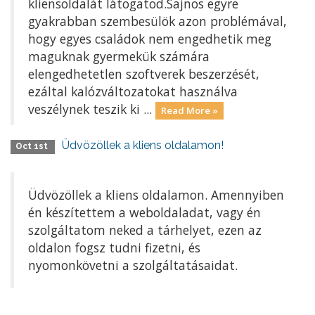
kliensoldalát látogatod.Sajnos egyre
gyakrabban szembesülök azon problémával,
hogy egyes családok nem engedhetik meg
maguknak gyermekük számára
elengedhetetlen szoftverek beszerzését,
ezáltal kalózváltozatokat használva
veszélynek teszik ki ...
Read More »
Üdvözöllek a kliens oldalamon!
Oct 1st
Üdvözöllek a kliens oldalamon. Amennyiben
én készítettem a weboldaladat, vagy én
szolgáltatom neked a tárhelyet, ezen az
oldalon fogsz tudni fizetni, és
nyomonkövetni a szolgáltatásaidat.