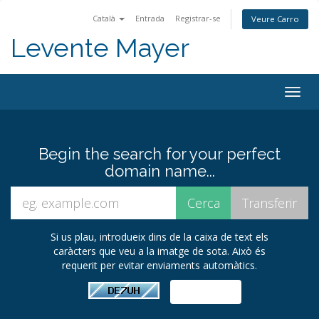
Català
Entrada
Registrar-se
Veure Carro
Levente Mayer
Togg
navig
Begin the search for your perfect
domain name...
Si us plau, introdueix dins de la caixa de text els
caràcters que veu a la imatge de sota. Això és
requerit per evitar enviaments automàtics.