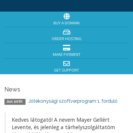
BUY A DOMAIN
ORDER HOSTING
MAKE PAYMENT
GET SUPPORT
News
Jótékonysági szoftverprogram 1. forduló
Jun 20th
Kedves látogató! A nevem Mayer Gellért
Levente, és jelenleg a tárhelyszolgáltatóm