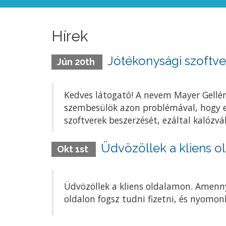
Hírek
Jótékonysági szoftve
Jún 20th
Kedves látogató! A nevem Mayer Gellért
szembesülök azon problémával, hogy 
szoftverek beszerzését, ezáltal kalózvá
Üdvözöllek a kliens o
Okt 1st
Üdvözöllek a kliens oldalamon. Amenny
oldalon fogsz tudni fizetni, és nyomon