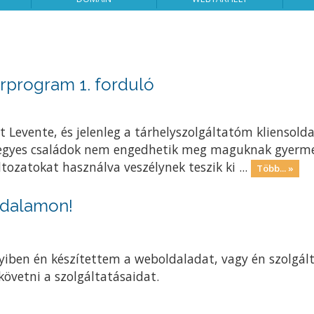
rprogram 1. forduló
 Levente, és jelenleg a tárhelyszolgáltatóm kliensold
egyes családok nem engedhetik meg maguknak gyerm
ltozatokat használva veszélynek teszik ki ...
Több... »
ldalamon!
iben én készítettem a weboldaladat, vagy én szolgál
követni a szolgáltatásaidat.