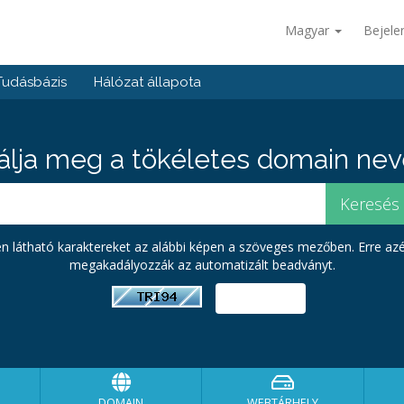
Magyar
Bejele
Tudásbázis
Hálózat állapota
álja meg a tökéletes domain neve
pen látható karaktereket az alábbi képen a szöveges mezőben. Erre az
megakadályozzák az automatizált beadványt.
DOMAIN
WEBTÁRHELY