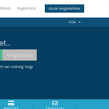
ntkezés
Regisztráció
Kosár megtekintése
Fiók
t...
ért van szükség, hogy
BEFIZETÉS
TÁMOGATÁS