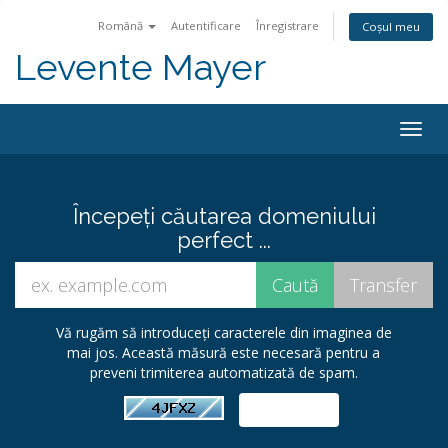
Română
Autentificare
Înregistrare
Coșul meu
Levente Mayer
Togg
navig
Începeți căutarea domeniului
perfect ...
Vă rugăm să introduceți caracterele din imaginea de
mai jos. Această măsură este necesară pentru a
preveni trimiterea automatizată de spam.