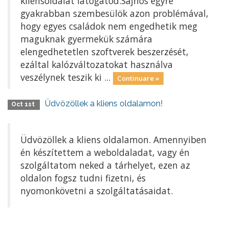
kliensoldalát látogatod.Sajnos egyre
gyakrabban szembesülök azon problémával,
hogy egyes családok nem engedhetik meg
maguknak gyermekük számára
elengedhetetlen szoftverek beszerzését,
ezáltal kalózváltozatokat használva
veszélynek teszik ki ...
Continuare »
Üdvözöllek a kliens oldalamon!
Oct 1st
Üdvözöllek a kliens oldalamon. Amennyiben
én készítettem a weboldaladat, vagy én
szolgáltatom neked a tárhelyet, ezen az
oldalon fogsz tudni fizetni, és
nyomonkövetni a szolgáltatásaidat.