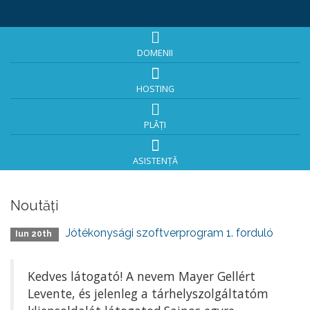
DOMENII
HOSTING
PLĂȚI
ASISTENȚĂ
Noutăți
Jótékonysági szoftverprogram 1. forduló
Iun 20th
Kedves látogató! A nevem Mayer Gellért
Levente, és jelenleg a tárhelyszolgáltatóm