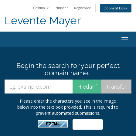
Čeština
Přihlášení
Registrace
Zobrazit košík
Levente Mayer
Togg
navig
Begin the search for your perfect
domain name...
Please enter the characters you see in the image
below into the text box provided. This is required to
prevent automated submissions.