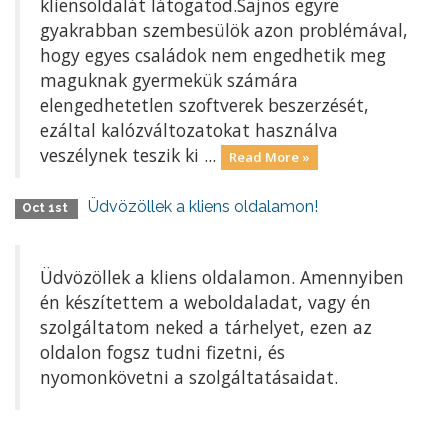
kliensoldalát látogatod.Sajnos egyre
gyakrabban szembesülök azon problémával,
hogy egyes családok nem engedhetik meg
maguknak gyermekük számára
elengedhetetlen szoftverek beszerzését,
ezáltal kalózváltozatokat használva
veszélynek teszik ki ...
Read More »
Üdvözöllek a kliens oldalamon!
Oct 1st
Üdvözöllek a kliens oldalamon. Amennyiben
én készítettem a weboldaladat, vagy én
szolgáltatom neked a tárhelyet, ezen az
oldalon fogsz tudni fizetni, és
nyomonkövetni a szolgáltatásaidat.