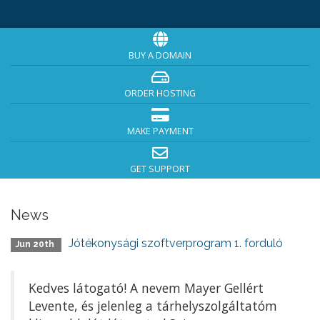
BUY A DOMAIN
ORDER HOSTING
MAKE PAYMENT
GET SUPPORT
News
Jótékonysági szoftverprogram 1. forduló
Jun 20th
Kedves látogató! A nevem Mayer Gellért
Levente, és jelenleg a tárhelyszolgáltatóm