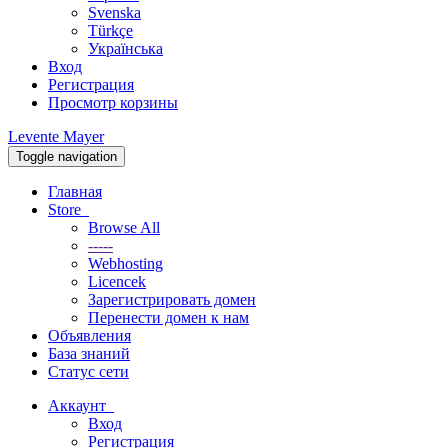
Svenska
Türkçe
Українська
Вход
Регистрация
Просмотр корзины
Levente Mayer
Toggle navigation
Главная
Store
Browse All
-----
Webhosting
Licencek
Зарегистрировать домен
Перенести домен к нам
Объявления
База знаний
Статус сети
Аккаунт
Вход
Регистрация