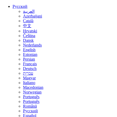
Русский
العربية
Azerbaijani
Català
中文
Hrvatski
Čeština
Dansk
Nederlands
English
Estonian
Persian
Français
Deutsch
עברית
Magyar
Italiano
Macedonian
Norwegian
Português
Português
Română
Русский
Español