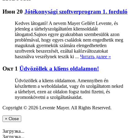
Июн 20
Jótékonysági szoftverprogram 1. forduló
Kedves látogató! A nevem Mayer Gellért Levente, és
jelenleg a tárhelyszolgáltatóm kliensoldalát
látogatod.Sajnos egyre gyakrabban szembesülök azon
problémával, hogy egyes családok nem engedhetik meg
maguknak gyermekük számára elengedhetetlen
szoftverek beszerzését, ezáltal kalózváltozatokat
használva veszélynek teszik ki ...
Читать далее »
Окт 1
Üdvözöllek a kliens oldalamon!
Üdvözöllek a kliens oldalamon. Amennyiben én
készítettem a weboldaladat, vagy én szolgáltatom neked
a tárhelyet, ezen az oldalon fogsz tudni fizetni, és
nyomonkövetni a szolgáltatásaidat.
Copyright © 2026 Levente Mayer. All Rights Reserved.
×
Close
Загрузка...
Загрузка...