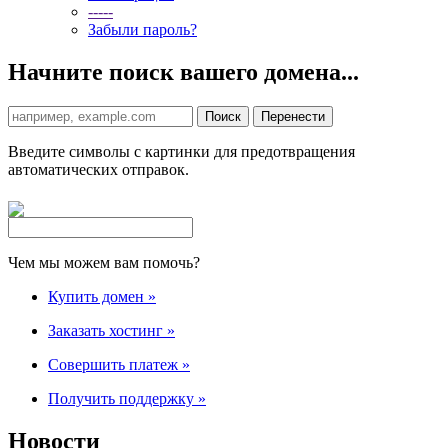
-----
Забыли пароль?
Начните поиск вашего домена...
Введите символы с картинки для предотвращения
автоматических отправок.
Чем мы можем вам помочь?
Купить домен
»
Заказать хостинг
»
Совершить платеж
»
Получить поддержку
»
Новости